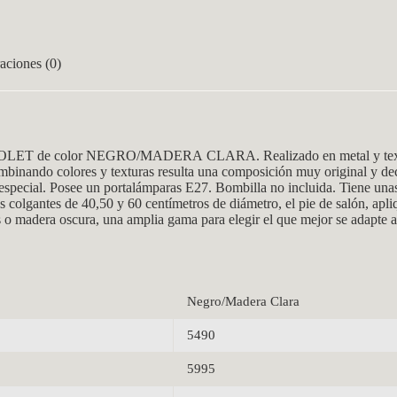
aciones (0)
OLET de color NEGRO/MADERA CLARA. Realizado en metal y textil,
ombinando colores y texturas resulta una composición muy original y dec
 especial. Posee un portalámparas E27. Bombilla no incluida. Tiene un
s colgantes de 40,50 y 60 centímetros de diámetro, el pie de salón, ap
 o madera oscura, una amplia gama para elegir el que mejor se adapte a
Negro/Madera Clara
5490
5995