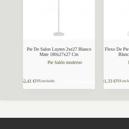
CCM Decoración
Asistente virtual · En línea
Pie De Salon Luyten 2xe27 Blanco
Flexo De Pie
Mate 180x27x27 Cm
Blan
Pie Salón moderno
Añadir al carrito
52,41
€
31,33
€
IVA incluido
IVA incl