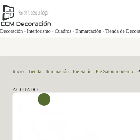
Saltar
al
contenido
Decoración - Interiorismo - Cuadros - Enmarcación - Tienda de Decor
Inicio
-
Tienda
-
Iluminación
-
Pie Salón
-
Pie Salón moderno
-
P
AGOTADO