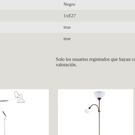
Negro
1xE27
true
true
Solo los usuarios registrados que hayan 
valoración.