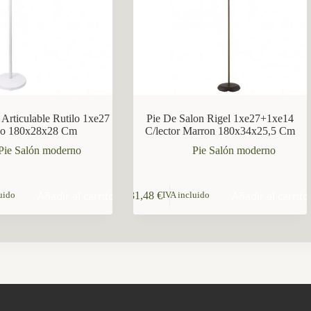
 Articulable Rutilo 1xe27
Pie De Salon Rigel 1xe27+1xe14
co 180x28x28 Cm
C/lector Marron 180x34x25,5 Cm
Pie Salón moderno
Pie Salón moderno
Añadir al carrito
Añadir al carrito
31,48
€
uido
IVA incluido