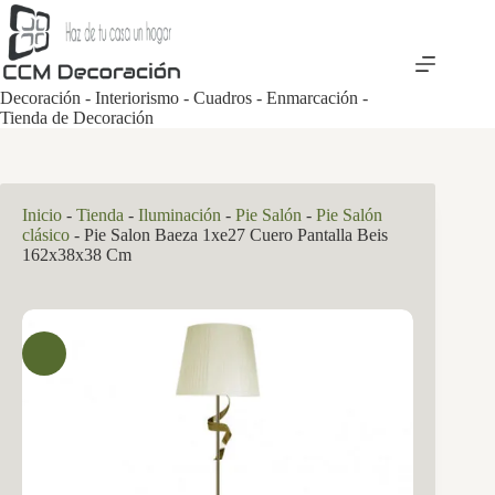
Saltar
al
contenido
Decoración - Interiorismo - Cuadros - Enmarcación -
Tienda de Decoración
Inicio
-
Tienda
-
Iluminación
-
Pie Salón
-
Pie Salón
clásico
-
Pie Salon Baeza 1xe27 Cuero Pantalla Beis
162x38x38 Cm