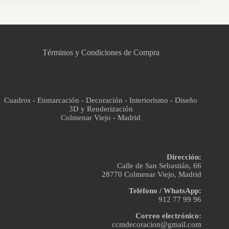
CCM Decoración
Asistente virtual · En línea
Términos y Condiciones de Compra
Cuadros - Enmarcación - Decoración - Interiorismo - Diseño
3D y Renderización
Colmenar Viejo - Madrid
Dirección:
Calle de San Sebastián, 66
28770 Colmenar Viejo, Madrid
Teléfono / WhatsApp:
912 77 99 96
Correo electrónico:
ccmdecoracion@gmail.com