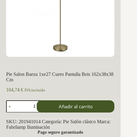
Pie Salon Baeza 1xe27 Cuero Pantalla Beis 162x38x38
Cm
104,74
€
IVA incluido
Pie
Añadir al carrito
Salon
Baeza
1xe27
SKU:
201941014
Categoría:
Pie Salón clásico
Marca:
Cuero
Fabrilamp Iluminación
Pantalla
Pago seguro garantizado
Beis