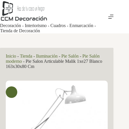
Saltar
al
contenido
Decoración - Interiorismo - Cuadros - Enmarcación -
Tienda de Decoración
Inicio
-
Tienda
-
Iluminación
-
Pie Salón
-
Pie Salón
moderno
-
Pie Salon Articulable Malik 1xe27 Blanco
163x30x80 Cm