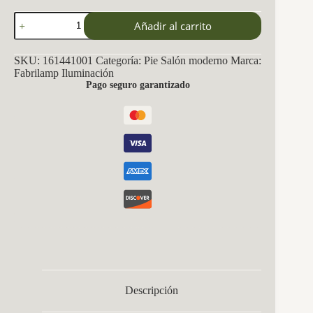
Pie
Añadir al carrito
Salon
Articulable
Malik
SKU:
161441001
Categoría:
Pie Salón moderno
Marca:
1xe27
Fabrilamp Iluminación
Blanco
Pago seguro garantizado
163x30x80
Cm
cantidad
Descripción