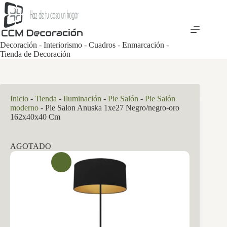
Saltar
al
contenido
Decoración - Interiorismo - Cuadros - Enmarcación -
Tienda de Decoración
Inicio
-
Tienda
-
Iluminación
-
Pie Salón
-
Pie Salón
moderno
-
Pie Salon Anuska 1xe27 Negro/negro-oro
162x40x40 Cm
AGOTADO