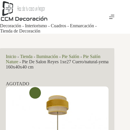
Saltar
al
contenido
Decoración - Interiorismo - Cuadros - Enmarcación -
Tienda de Decoración
Inicio
-
Tienda
-
Iluminación
-
Pie Salón
-
Pie Salón
Nature
-
Pie De Salon Reyes 1xe27 Cuero/natural-yema
160x40x40 cm
AGOTADO