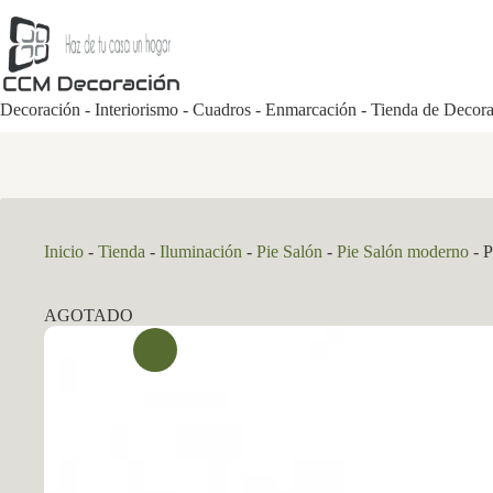
Saltar
al
contenido
Decoración - Interiorismo - Cuadros - Enmarcación - Tienda de Decor
Inicio
-
Tienda
-
Iluminación
-
Pie Salón
-
Pie Salón moderno
-
P
AGOTADO