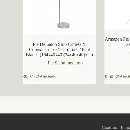
CCM Decoración
Asistente virtual · En línea
Armazon Pie 
Pie De Salon Sirio C/mesa Y
1x
Conex.usb 1xe27 Cromo C/ Pant
Blanca (164x40x40)(24x40x40) Cm
Pie Salón moderno
Leer más
139,97
€
19,60
€
IVA incluido
IVA incl
Cuadros - Enma