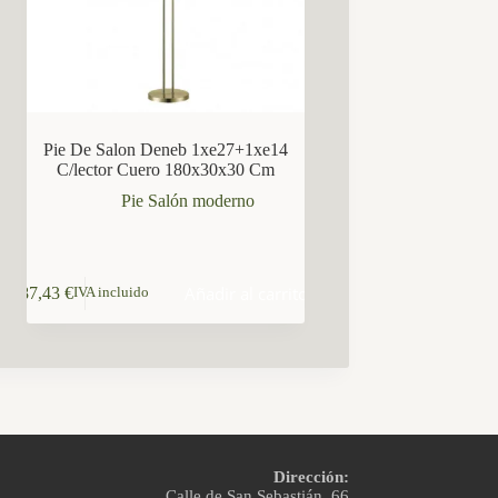
Pie De Salon Deneb 1xe27+1xe14
C/lector Cuero 180x30x30 Cm
Pie Salón moderno
Añadir al carrito
87,43
€
IVA incluido
Dirección:
Calle de San Sebastián, 66