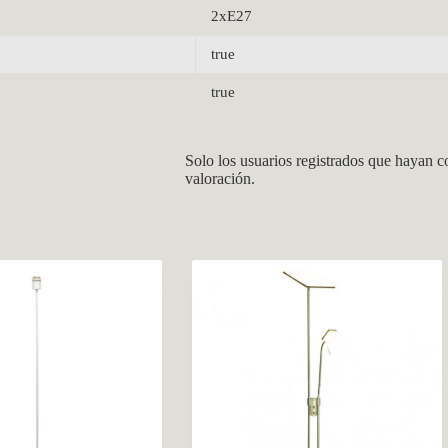
2xE27
true
true
Solo los usuarios registrados que hayan 
valoración.