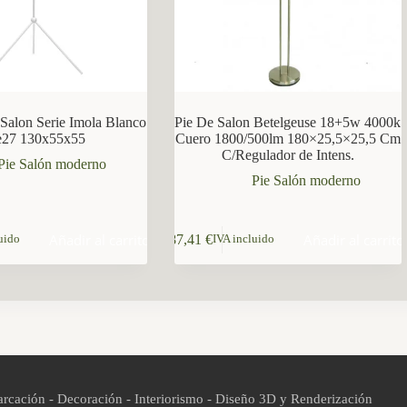
Salon Serie Imola Blanco
Pie De Salon Betelgeuse 18+5w 4000k
e27 130x55x55
Cuero 1800/500lm 180×25,5×25,5 Cm
C/Regulador de Intens.
Pie Salón moderno
Pie Salón moderno
Añadir al carrito
Añadir al carrito
87,41
€
uido
IVA incluido
rcación - Decoración - Interiorismo - Diseño 3D y Renderización