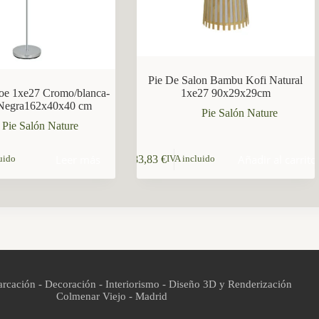
Pie De Salon Bambu Kofi Natural
loe 1xe27 Cromo/blanca-
1xe27 90x29x29cm
Negra162x40x40 cm
Pie Salón Nature
Pie Salón Nature
Leer más
Añadir al carrito
83,83
€
uido
IVA incluido
rcación - Decoración - Interiorismo - Diseño 3D y Renderización
Colmenar Viejo - Madrid