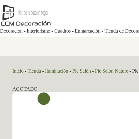
Saltar
al
contenido
Decoración - Interiorismo - Cuadros - Enmarcación - Tienda de Decor
Inicio
-
Tienda
-
Iluminación
-
Pie Salón
-
Pie Salón Nature
-
Pie
AGOTADO