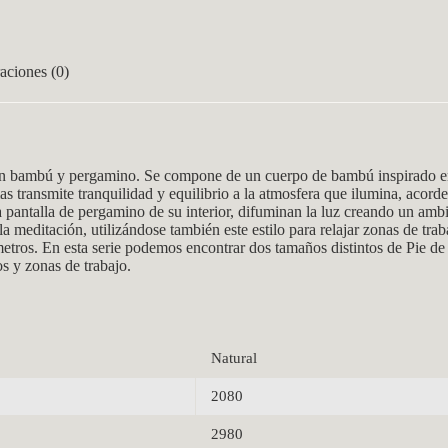
aciones (0)
 bambú y pergamino. Se compone de un cuerpo de bambú inspirado en 
mas transmite tranquilidad y equilibrio a la atmosfera que ilumina, acord
 la pantalla de pergamino de su interior, difuminan la luz creando un am
la meditación, utilizándose también este estilo para relajar zonas de tr
ros. En esta serie podemos encontrar dos tamaños distintos de Pie de 
s y zonas de trabajo.
Natural
2080
2980