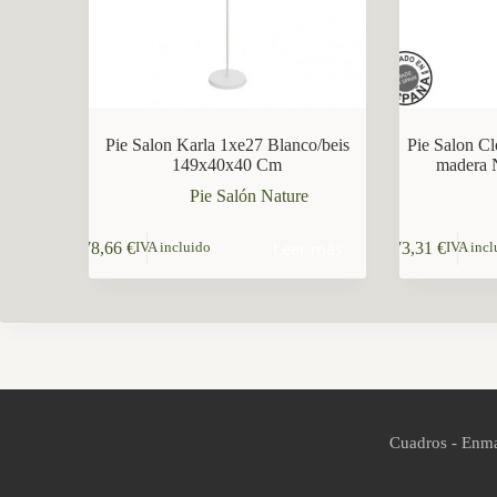
Pie Salon Karla 1xe27 Blanco/beis
Pie Salon C
149x40x40 Cm
madera 
Pie Salón Nature
Leer más
78,66
€
73,31
€
IVA incluido
IVA incl
Cuadros - Enma