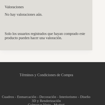
Valoraciones
No hay valoraciones aún.
Solo los usuarios registrados que hayan comprado este
producto pueden hacer una valoración.
CCM Decoración
Asistente virtual · En línea
Términos y Condiciones de Compra
Cuadros - Enmarcación - Decoración - Interiorismo - Diseño
3D y Renderización
Colmenar Viejo - Madrid