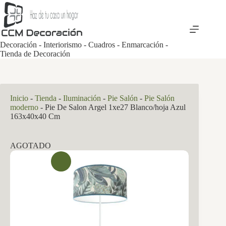
Saltar
al
contenido
Decoración - Interiorismo - Cuadros - Enmarcación -
Tienda de Decoración
Inicio
-
Tienda
-
Iluminación
-
Pie Salón
-
Pie Salón
moderno
-
Pie De Salon Argel 1xe27 Blanco/hoja Azul
163x40x40 Cm
AGOTADO