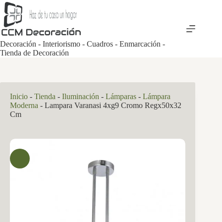
Saltar
al
contenido
Decoración - Interiorismo - Cuadros - Enmarcación -
Tienda de Decoración
Inicio
-
Tienda
-
Iluminación
-
Lámparas
-
Lámpara
Moderna
-
Lampara Varanasi 4xg9 Cromo Regx50x32
Cm