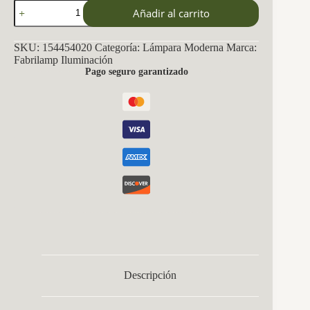
Lampara
Añadir al carrito
Varanasi
4xg9
Cromo
SKU:
154454020
Categoría:
Lámpara Moderna
Marca:
Regx50x32
Fabrilamp Iluminación
Cm
Pago seguro garantizado
cantidad
Descripción