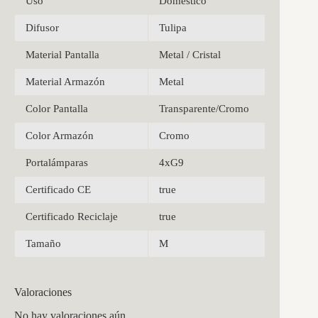
Uso
Doméstico
Difusor
Tulipa
Material Pantalla
Metal / Cristal
Material Armazón
Metal
Color Pantalla
Transparente/Cromo
Color Armazón
Cromo
Portalámparas
4xG9
Certificado CE
true
Certificado Reciclaje
true
Tamaño
M
Valoraciones
No hay valoraciones aún.