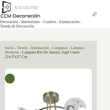
Saltar
al
contenido
Decoración - Interiorismo - Cuadros - Enmarcación -
Tienda de Decoración
Inicio
-
Tienda
-
Iluminación
-
Lámparas
-
Lámpara
Moderna
-
Lampara Rio De Janeiro 3xg9 Cuero
21x37x37 Cm