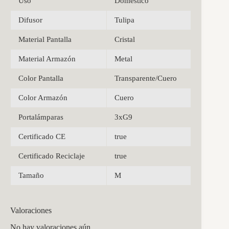
Uso
Doméstico
Difusor
Tulipa
Material Pantalla
Cristal
Material Armazón
Metal
Color Pantalla
Transparente/Cuero
Color Armazón
Cuero
Portalámparas
3xG9
Certificado CE
true
Certificado Reciclaje
true
Tamaño
M
Valoraciones
No hay valoraciones aún.