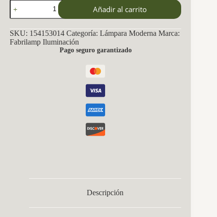
Lampara
Añadir al carrito
Rio
De
Janeiro
SKU:
154153014
Categoría:
Lámpara Moderna
Marca:
3xg9
Fabrilamp Iluminación
Cuero
Pago seguro garantizado
21x37x37
Cm
cantidad
Descripción