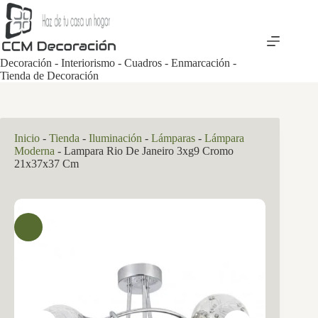
Saltar
al
contenido
Decoración - Interiorismo - Cuadros - Enmarcación -
Tienda de Decoración
Inicio
-
Tienda
-
Iluminación
-
Lámparas
-
Lámpara
Moderna
-
Lampara Rio De Janeiro 3xg9 Cromo
21x37x37 Cm