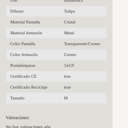
Uso
Doméstico
Difusor
Tulipa
Material Pantalla
Cristal
Material Armazón
Metal
Color Pantalla
Transparente/Cromo
Color Armazón
Cromo
Portalámparas
3xG9
Certificado CE
true
Certificado Reciclaje
true
Tamaño
M
Valoraciones
No hay valoraciones aún.