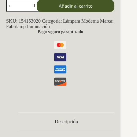
Lampara
Añadir al carrito
Rio
De
Janeiro
SKU:
154153020
Categoría:
Lámpara Moderna
Marca:
3xg9
Fabrilamp Iluminación
Cromo
Pago seguro garantizado
21x37x37
Cm
cantidad
Descripción