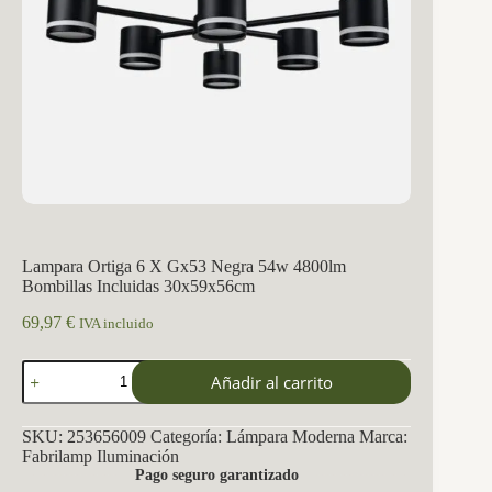
Lampara Ortiga 6 X Gx53 Negra 54w 4800lm
Bombillas Incluidas 30x59x56cm
69,97
€
IVA incluido
Lampara
Añadir al carrito
Ortiga
6
X
SKU:
253656009
Categoría:
Lámpara Moderna
Marca:
Gx53
Fabrilamp Iluminación
Negra
Pago seguro garantizado
54w