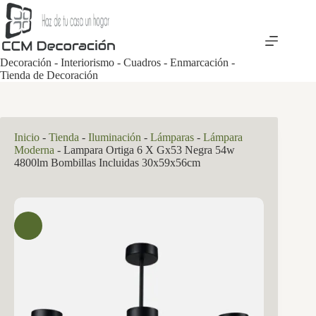
Saltar
al
contenido
Decoración - Interiorismo - Cuadros - Enmarcación -
Tienda de Decoración
Inicio
-
Tienda
-
Iluminación
-
Lámparas
-
Lámpara
Moderna
-
Lampara Ortiga 6 X Gx53 Negra 54w
4800lm Bombillas Incluidas 30x59x56cm