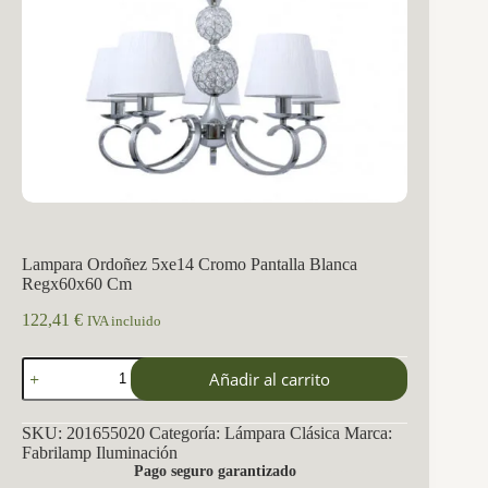
Lampara Ordoñez 5xe14 Cromo Pantalla Blanca
Regx60x60 Cm
122,41
€
IVA incluido
Lampara
Añadir al carrito
Ordoñez
5xe14
Cromo
SKU:
201655020
Categoría:
Lámpara Clásica
Marca:
Pantalla
Fabrilamp Iluminación
Blanca
Pago seguro garantizado
Regx60x60