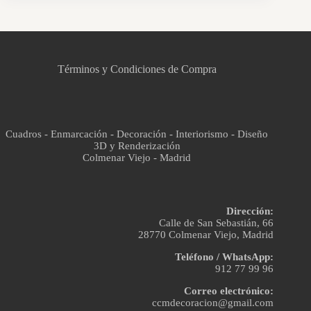
CCM Decoración
Asistente virtual · En línea
Términos y Condiciones de Compra
Cuadros - Enmarcación - Decoración - Interiorismo - Diseño
3D y Renderización
Colmenar Viejo - Madrid
Dirección:
Calle de San Sebastián, 66
28770 Colmenar Viejo, Madrid
Teléfono / WhatsApp:
912 77 99 96
Correo electrónico:
ccmdecoracion@gmail.com