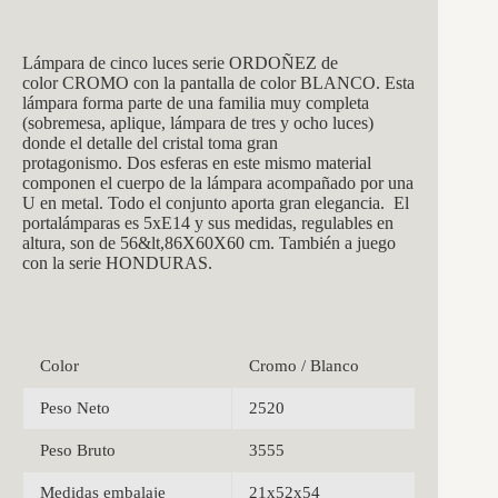
Lámpara de cinco luces serie ORDOÑEZ de
color CROMO con la pantalla de color BLANCO. Esta
lámpara forma parte de una familia muy completa
(sobremesa, aplique, lámpara de tres y ocho luces)
donde el detalle del cristal toma gran
protagonismo. Dos esferas en este mismo material
componen el cuerpo de la lámpara acompañado por una
U en metal. Todo el conjunto aporta gran elegancia. El
portalámparas es 5xE14 y sus medidas, regulables en
altura, son de 56&lt,86X60X60 cm. También a juego
con la serie HONDURAS.
Color
Cromo / Blanco
Peso Neto
2520
Peso Bruto
3555
Medidas embalaje
21x52x54