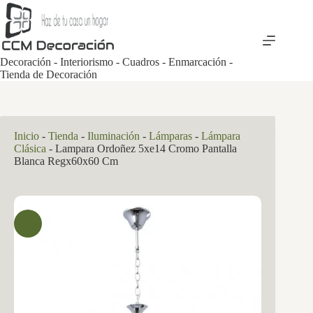
Saltar
al
contenido
Decoración - Interiorismo - Cuadros - Enmarcación -
Tienda de Decoración
Inicio
-
Tienda
-
Iluminación
-
Lámparas
-
Lámpara
Clásica
-
Lampara Ordoñez 5xe14 Cromo Pantalla
Blanca Regx60x60 Cm