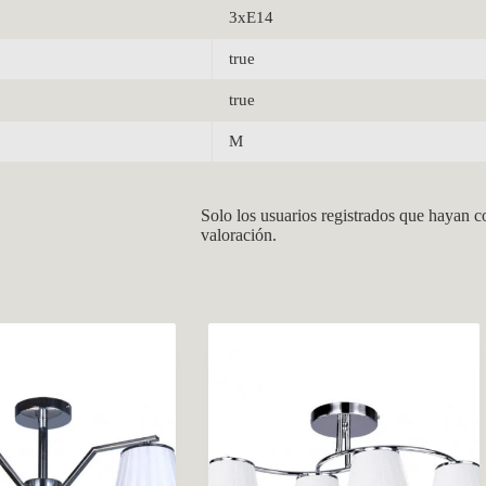
3xE14
true
true
M
Solo los usuarios registrados que hayan 
valoración.