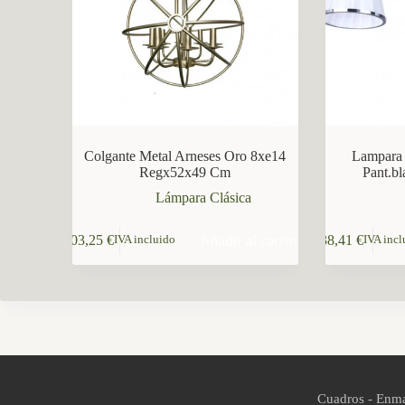
CCM Decoración
Asistente virtual · En línea
Colgante Metal Arneses Oro 8xe14
Lampara 
Regx52x49 Cm
Pant.b
Lámpara Clásica
Añadir al carrito
103,25
€
38,41
€
IVA incluido
IVA incl
Cuadros - Enma