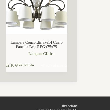
Lampara Concordia 8xe14 Cuero
Pantalla Beis REGx75x75
Lámpara Clásica
Añadir al carrito
152,16
€
IVA incluido
Dirección: