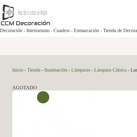
Saltar
al
contenido
Decoración - Interiorismo - Cuadros - Enmarcación - Tienda de Decor
Inicio
-
Tienda
-
Iluminación
-
Lámparas
-
Lámpara Clásica
-
La
AGOTADO