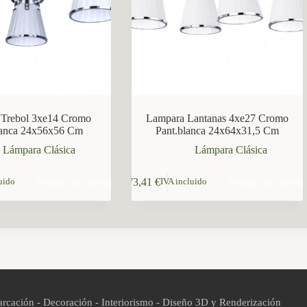
Trebol 3xe14 Cromo
Lampara Lantanas 4xe27 Cromo
lanca 24x56x56 Cm
Pant.blanca 24x64x31,5 Cm
Lámpara Clásica
Lámpara Clásica
Añadir al carrito
Añadir al carrito
73,41
€
uido
IVA incluido
rcación - Decoración - Interiorismo - Diseño 3D y Renderización