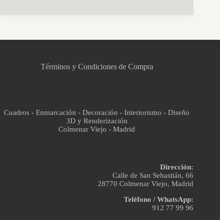
CCM Decoración
Asistente virtual · En línea
Términos y Condiciones de Compra
Cuadros - Enmarcación - Decoración - Interiorismo - Diseño
3D y Renderización
Colmenar Viejo - Madrid
Dirección:
Calle de San Sebastián, 66
28770 Colmenar Viejo, Madrid
Teléfono / WhatsApp:
912 77 99 96