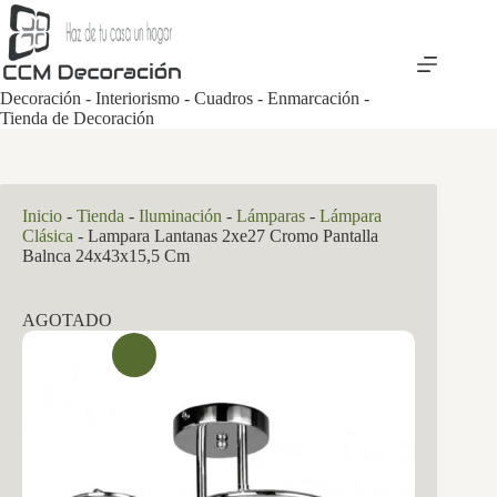
Saltar
al
contenido
Decoración - Interiorismo - Cuadros - Enmarcación -
Tienda de Decoración
Inicio
-
Tienda
-
Iluminación
-
Lámparas
-
Lámpara
Clásica
-
Lampara Lantanas 2xe27 Cromo Pantalla
Balnca 24x43x15,5 Cm
AGOTADO