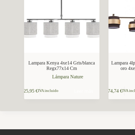
CCM Decoración
Asistente virtual · En línea
Lampara Kenya 4xe14 Gris/blanca
Lampara 4l
Regx77x14 Cm
oro 4x
Lámpara Nature
Leer más
125,95
€
174,74
€
IVA incluido
IVA inc