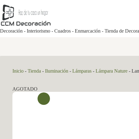
Saltar
al
contenido
Decoración - Interiorismo - Cuadros - Enmarcación - Tienda de Decor
Inicio
-
Tienda
-
Iluminación
-
Lámparas
-
Lámpara Nature
-
Lam
AGOTADO