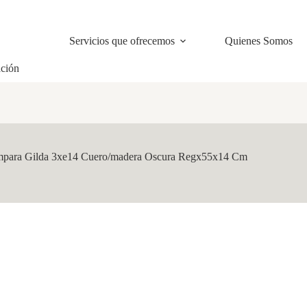
Servicios que ofrecemos
Quienes Somos
ación
para Gilda 3xe14 Cuero/madera Oscura Regx55x14 Cm