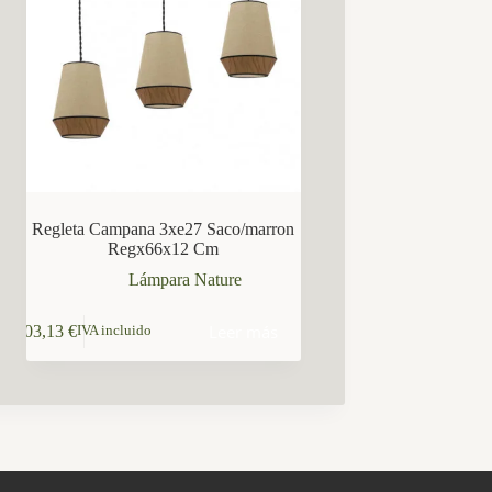
Regleta Campana 3xe27 Saco/marron
Regx66x12 Cm
Lámpara Nature
Leer más
103,13
€
IVA incluido