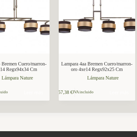
p Bremen Cuero/marron-
Lampara 4aa Bremen Cuero/marron-
e14 Regx94x34 Cm
oro 4xe14 Regx92x25 Cm
Lámpara Nature
Lámpara Nature
Leer más
Leer más
157,38
€
luido
IVA incluido