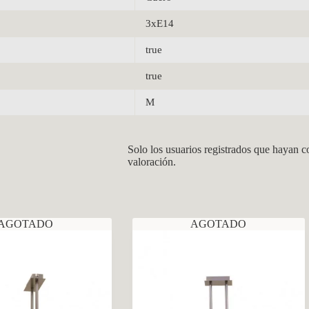
3xE14
true
true
M
Solo los usuarios registrados que hayan 
valoración.
AGOTADO
AGOTADO