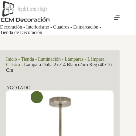
Saltar
al
contenido
Decoración - Interiorismo - Cuadros - Enmarcación -
Tienda de Decoración
Inicio
-
Tienda
-
Iluminación
-
Lámparas
-
Lámpara
Clásica
-
Lampara Dalia 2xe14 Blanco/oro Regx40x16
Cm
AGOTADO