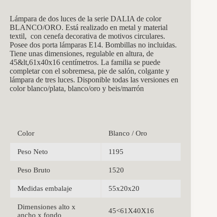
Lámpara de dos luces de la serie DALIA de color
BLANCO/ORO. Está realizado en metal y material
textil, con cenefa decorativa de motivos circulares.
Posee dos porta lámparas E14. Bombillas no incluidas.
Tiene unas dimensiones, regulable en altura, de
45&lt,61x40x16 centímetros. La familia se puede
completar con el sobremesa, pie de salón, colgante y
lámpara de tres luces. Disponible todas las versiones en
color blanco/plata, blanco/oro y beis/marrón
Color
Blanco / Oro
Peso Neto
1195
Peso Bruto
1520
Medidas embalaje
55x20x20
Dimensiones alto x
45<61X40X16
ancho x fondo