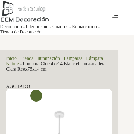
Saltar
al
contenido
Decoración - Interiorismo - Cuadros - Enmarcación -
Tienda de Decoración
Inicio
-
Tienda
-
Iluminación
-
Lámparas
-
Lámpara
Nature
-
Lampara Cloe 4xe14 Blanca/blanca-madera
Clara Regx75x14 cm
AGOTADO