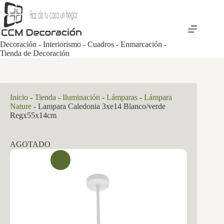
Saltar
al
contenido
Decoración - Interiorismo - Cuadros - Enmarcación -
Tienda de Decoración
Inicio
-
Tienda
-
Iluminación
-
Lámparas
-
Lámpara
Nature
-
Lampara Caledonia 3xe14 Blanco/verde
Regx55x14cm
AGOTADO