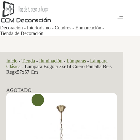
Saltar
al
contenido
Decoración - Interiorismo - Cuadros - Enmarcación -
Tienda de Decoración
Inicio
-
Tienda
-
Iluminación
-
Lámparas
-
Lámpara
Clásica
-
Lampara Bogota 3xe14 Cuero Pantalla Beis
Regx57x57 Cm
AGOTADO