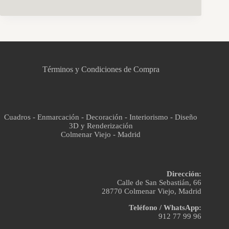
CCM Decoración
Asistente virtual · En línea
Términos y Condiciones de Compra
Cuadros - Enmarcación - Decoración - Interiorismo - Diseño
3D y Renderización
Colmenar Viejo - Madrid
Dirección:
Calle de San Sebastián, 66
28770 Colmenar Viejo, Madrid
Teléfono / WhatsApp:
912 77 99 96