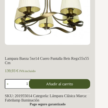
Lampara Baeza 5xe14 Cuero Pantalla Beis Regx55x55
Cm
139,93
€
IVA incluido
Lampara
Añadir al carrito
Baeza
5xe14
Cuero
SKU:
201955014
Categoría:
Lámpara Clásica
Marca:
Pantalla
Fabrilamp Iluminación
Beis
Pago seguro garantizado
Regx55x55