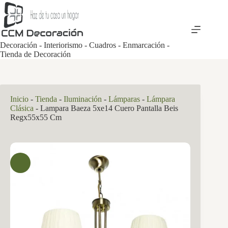
Saltar
al
contenido
Decoración - Interiorismo - Cuadros - Enmarcación -
Tienda de Decoración
Inicio
-
Tienda
-
Iluminación
-
Lámparas
-
Lámpara
Clásica
-
Lampara Baeza 5xe14 Cuero Pantalla Beis
Regx55x55 Cm