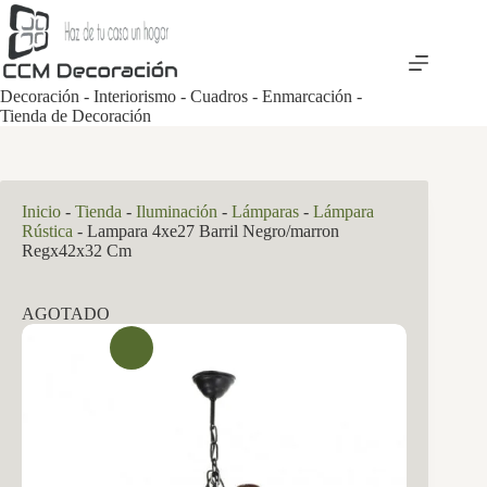
Saltar
al
contenido
Decoración - Interiorismo - Cuadros - Enmarcación -
Tienda de Decoración
Inicio
-
Tienda
-
Iluminación
-
Lámparas
-
Lámpara
Rústica
-
Lampara 4xe27 Barril Negro/marron
Regx42x32 Cm
AGOTADO