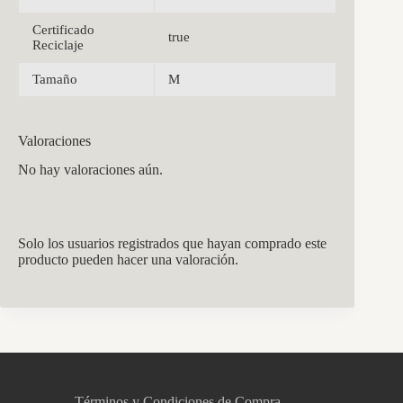
Certificado
true
Reciclaje
Tamaño
M
Valoraciones
No hay valoraciones aún.
Solo los usuarios registrados que hayan comprado este
producto pueden hacer una valoración.
CCM Decoración
Asistente virtual · En línea
Términos y Condiciones de Compra