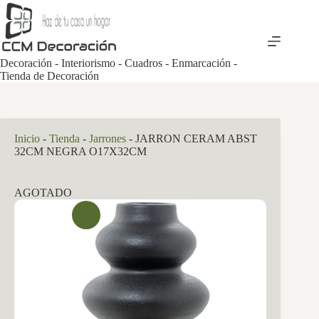
Saltar
al
contenido
Decoración - Interiorismo - Cuadros - Enmarcación -
Tienda de Decoración
Inicio
-
Tienda
-
Jarrones
-
JARRON CERAM ABST
32CM NEGRA O17X32CM
AGOTADO