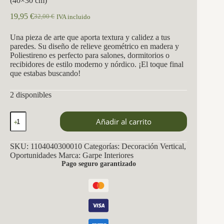
(40×30 cm)
19,95
€
32,00
€
IVA incluido
El
El
precio
precio
Una pieza de arte que aporta textura y calidez a tus
original
actual
paredes. Su diseño de relieve geométrico en madera y
era:
es:
Poliestireno es perfecto para salones, dormitorios o
32,00 €.
19,95 €.
recibidores de estilo moderno y nórdico. ¡El toque final
que estabas buscando!
2 disponibles
Cuadro
Añadir al carrito
Decorativo
con
Relieve
SKU:
1104040300010
Categorías:
Decoración Vertical
,
Geométrico
Oportunidades
Marca:
Garpe Interiores
de
Pago seguro garantizado
Madera
(40x30
cm)
cantidad