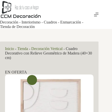
Saltar
al
contenido
Decoración - Interiorismo - Cuadros - Enmarcación -
Tienda de Decoración
Inicio
-
Tienda
-
Decoración Vertical
-
Cuadro
Decorativo con Relieve Geométrico de Madera (40×30
cm)
EN OFERTA