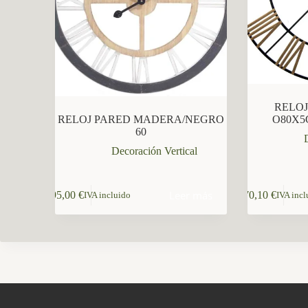
CCM Decoración
Asistente virtual · En línea
RELOJ
RELOJ PARED MADERA/NEGRO
O80X5
60
Decoración Vertical
Leer más
95,00
€
70,10
€
IVA incluido
IVA incl