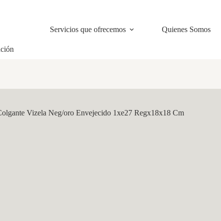
Servicios que ofrecemos
Quienes Somos
ación
Colgante Vizela Neg/oro Envejecido 1xe27 Regx18x18 Cm