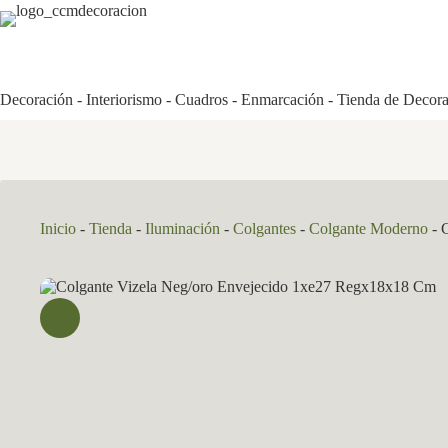
Saltar
al
contenido
Decoración - Interiorismo - Cuadros - Enmarcación - Tienda de Decor
Inicio
-
Tienda
-
Iluminación
-
Colgantes
-
Colgante Moderno
-