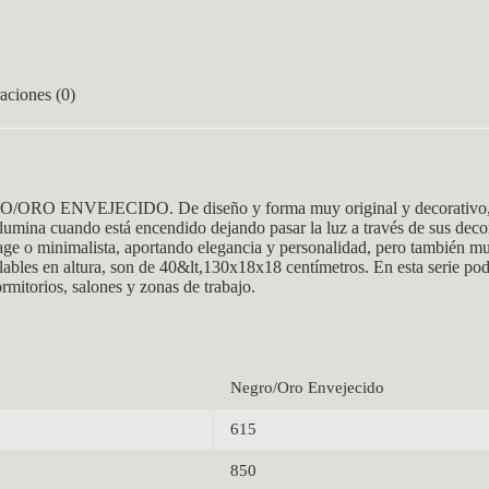
aciones (0)
O/ORO ENVEJECIDO. De diseño y forma muy original y decorativo, su 
e ilumina cuando está encendido dejando pasar la luz a través de sus de
tage o minimalista, aportando elegancia y personalidad, pero también mu
ables en altura, son de 40&lt,130x18x18 centímetros. En esta serie po
mitorios, salones y zonas de trabajo.
Negro/Oro Envejecido
615
850