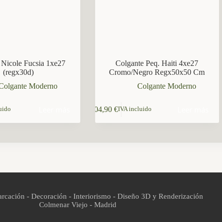
 Nicole Fucsia 1xe27
Colgante Peq. Haiti 4xe27
(regx30d)
Cromo/Negro Regx50x50 Cm
Colgante Moderno
Colgante Moderno
Leer más
Leer más
104,90
€
uido
IVA incluido
rcación - Decoración - Interiorismo - Diseño 3D y Renderización
Colmenar Viejo - Madrid