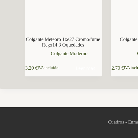
Colgante Meteoro 1xe27 Cromo/fume
Colgante
Regx14 3 Oquedades
Colgante Moderno
Leer más
33,20
€
22,70
€
IVA incluido
IVA incl
Cuadros - Enma