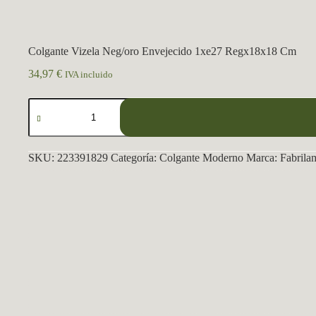
Colgante Vizela Neg/oro Envejecido 1xe27 Regx18x18 Cm
34,97
€
IVA incluido
Colgante
Vizela
Neg/oro
Envejecido
1xe27
SKU:
223391829
Categoría:
Colgante Moderno
Marca:
Fabrila
Regx18x18
Cm
cantidad