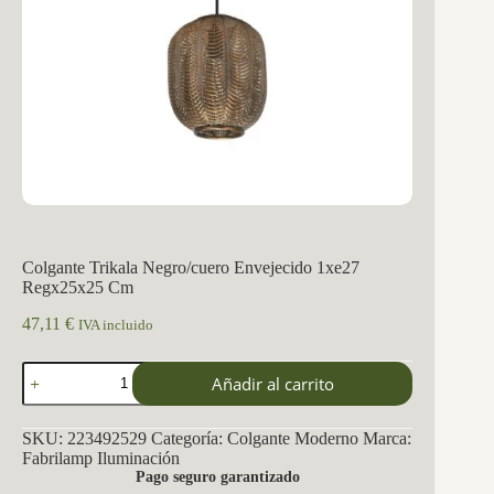
Colgante Trikala Negro/cuero Envejecido 1xe27
Regx25x25 Cm
47,11
€
IVA incluido
Colgante
Añadir al carrito
Trikala
Negro/cuero
Envejecido
SKU:
223492529
Categoría:
Colgante Moderno
Marca:
1xe27
Fabrilamp Iluminación
Regx25x25
Pago seguro garantizado
Cm