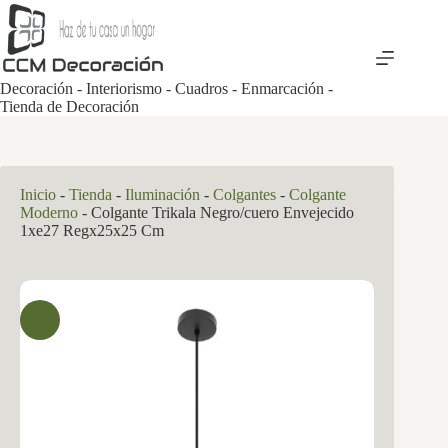
Saltar
al
contenido
Decoración - Interiorismo - Cuadros - Enmarcación -
Tienda de Decoración
Inicio
-
Tienda
-
Iluminación
-
Colgantes
-
Colgante
Moderno
-
Colgante Trikala Negro/cuero Envejecido
1xe27 Regx25x25 Cm