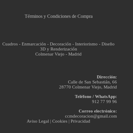
Asistente virtual · En línea
Términos y Condiciones de Compra
Cuadros - Enmarcación - Decoración - Interiorismo - Diseño
3D y Renderización
Colmenar Viejo - Madrid
Dirección:
Calle de San Sebastián, 66
28770 Colmenar Viejo, Madrid
Teléfono / WhatsApp:
912 77 99 96
Correo electrónico:
ccmdecoracion@gmail.com
Aviso Legal
|
Cookies
|
Privacidad