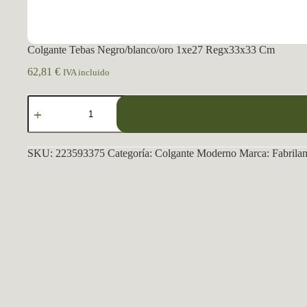
Colgante Tebas Negro/blanco/oro 1xe27 Regx33x33 Cm
62,81
€
IVA incluido
Colgante
Tebas
Negro/blanco/oro
1xe27
Regx33x33
SKU:
223593375
Categoría:
Colgante Moderno
Marca:
Fabrila
Cm
cantidad