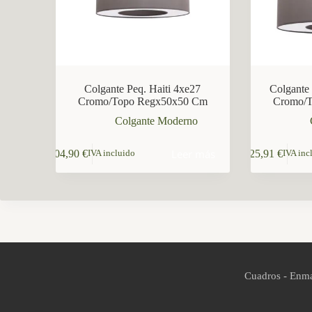
Colgante Peq. Haiti 4xe27
Colgante
Cromo/Topo Regx50x50 Cm
Cromo/
Colgante Moderno
Leer más
104,90
€
125,91
€
IVA incluido
IVA inc
Cuadros - Enma