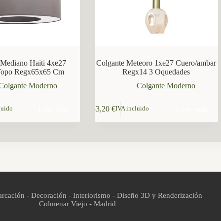
 Mediano Haiti 4xe27
Colgante Meteoro 1xe27 Cuero/ambar
Topo Regx65x65 Cm
Regx14 3 Oquedades
Colgante Moderno
Colgante Moderno
Leer más
Leer más
33,20
€
luido
IVA incluido
rcación - Decoración - Interiorismo - Diseño 3D y Renderización
Colmenar Viejo - Madrid