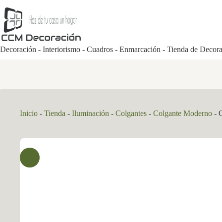
Saltar
al
contenido
Decoración - Interiorismo - Cuadros - Enmarcación - Tienda de Decor
Inicio
-
Tienda
-
Iluminación
-
Colgantes
-
Colgante Moderno
-