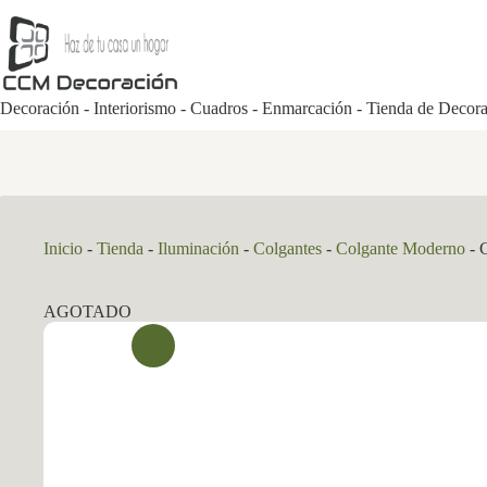
Saltar
al
contenido
Decoración - Interiorismo - Cuadros - Enmarcación - Tienda de Decor
Inicio
-
Tienda
-
Iluminación
-
Colgantes
-
Colgante Moderno
-
AGOTADO