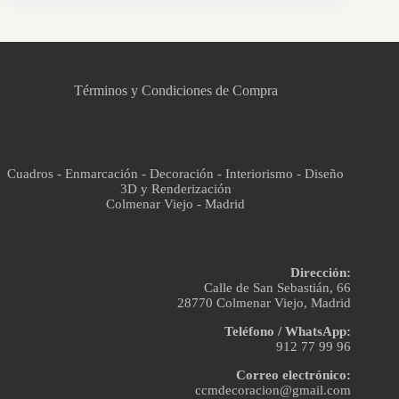
CCM Decoración
Asistente virtual · En línea
Términos y Condiciones de Compra
Cuadros - Enmarcación - Decoración - Interiorismo - Diseño
3D y Renderización
Colmenar Viejo - Madrid
Dirección:
Calle de San Sebastián, 66
28770 Colmenar Viejo, Madrid
Teléfono / WhatsApp:
912 77 99 96
Correo electrónico:
ccmdecoracion@gmail.com