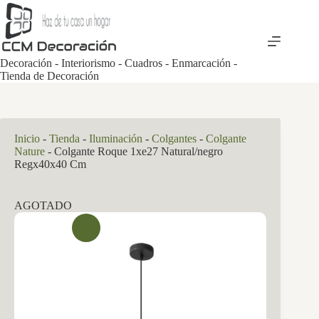
Saltar
al
contenido
Decoración - Interiorismo - Cuadros - Enmarcación -
Tienda de Decoración
Inicio
-
Tienda
-
Iluminación
-
Colgantes
-
Colgante
Nature
-
Colgante Roque 1xe27 Natural/negro
Regx40x40 Cm
AGOTADO