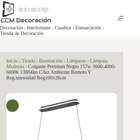
Saltar
al
contenido
Decoración - Interiorismo - Cuadros - Enmarcación -
Tienda de Decoración
Inicio
-
Tienda
-
Iluminación
-
Lámparas
-
Lámpara
Moderna
-
Colgante Premium Negro 157w 3000-4000-
6000k 13884lm C/luz Ambiente Remoto Y
Reg.intensidad Regx90x26cm