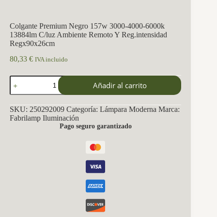
Colgante Premium Negro 157w 3000-4000-6000k
13884lm C/luz Ambiente Remoto Y Reg.intensidad
Regx90x26cm
80,33
€
IVA incluido
Colgante
Añadir al carrito
Premium
Negro
157w
SKU:
250292009
Categoría:
Lámpara Moderna
Marca:
3000-
Fabrilamp Iluminación
4000-
Pago seguro garantizado
6000k
13884lm
C/luz
Ambiente
Remoto
Y
Reg.intensidad
Regx90x26cm
cantidad