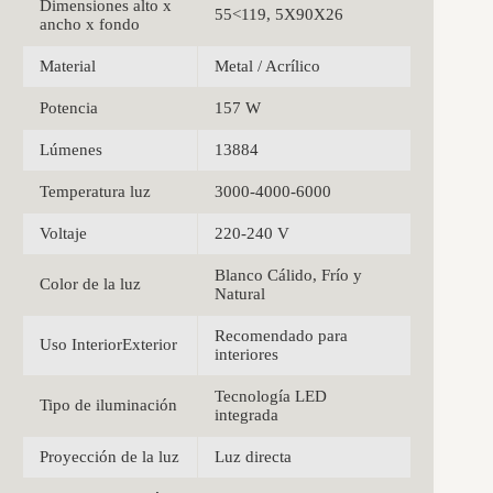
Dimensiones alto x
55<119, 5X90X26
ancho x fondo
Material
Metal / Acrílico
Potencia
157 W
Lúmenes
13884
Temperatura luz
3000-4000-6000
Voltaje
220-240 V
Blanco Cálido, Frío y
Color de la luz
Natural
Recomendado para
Uso InteriorExterior
interiores
Tecnología LED
Tipo de iluminación
integrada
Proyección de la luz
Luz directa