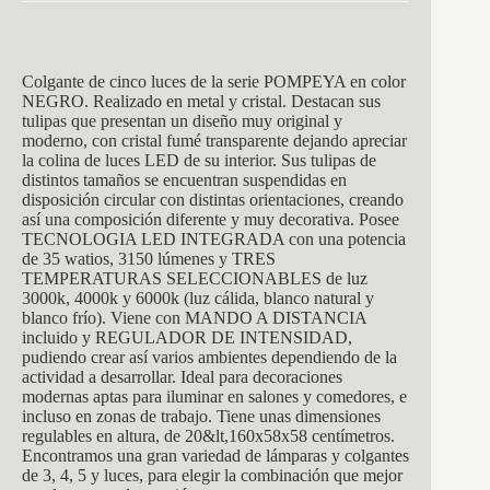
Colgante de cinco luces de la serie POMPEYA en color
NEGRO. Realizado en metal y cristal. Destacan sus
tulipas que presentan un diseño muy original y
moderno, con cristal fumé transparente dejando apreciar
la colina de luces LED de su interior. Sus tulipas de
distintos tamaños se encuentran suspendidas en
disposición circular con distintas orientaciones, creando
así una composición diferente y muy decorativa. Posee
TECNOLOGIA LED INTEGRADA con una potencia
de 35 watios, 3150 lúmenes y TRES
TEMPERATURAS SELECCIONABLES de luz
3000k, 4000k y 6000k (luz cálida, blanco natural y
blanco frío). Viene con MANDO A DISTANCIA
incluido y REGULADOR DE INTENSIDAD,
pudiendo crear así varios ambientes dependiendo de la
actividad a desarrollar. Ideal para decoraciones
modernas aptas para iluminar en salones y comedores, e
incluso en zonas de trabajo. Tiene unas dimensiones
regulables en altura, de 20&lt,160x58x58 centímetros.
Encontramos una gran variedad de lámparas y colgantes
de 3, 4, 5 y luces, para elegir la combinación que mejor