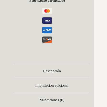
Pago seguro garantizado
4000-
6000k
C/remoto
Y
Reg.intensidad
3150lm
Regx58x58
Cm
cantidad
Descripción
Información adicional
Valoraciones (0)