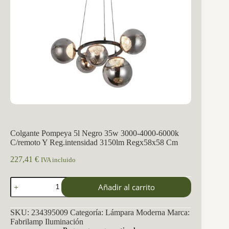
Colgante Pompeya 5l Negro 35w 3000-4000-6000k
C/remoto Y Reg.intensidad 3150lm Regx58x58 Cm
227,41
€
IVA incluido
Colgante
Añadir al carrito
Pompeya
5l
Negro
SKU:
234395009
Categoría:
Lámpara Moderna
Marca:
35w
Fabrilamp Iluminación
3000-