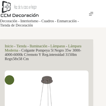
Saltar
al
contenido
Decoración - Interiorismo - Cuadros - Enmarcación -
Tienda de Decoración
Inicio
-
Tienda
-
Iluminación
-
Lámparas
-
Lámpara
Moderna
-
Colgante Pompeya 5l Negro 35w 3000-
4000-6000k C/remoto Y Reg.intensidad 3150lm
Regx58x58 Cm