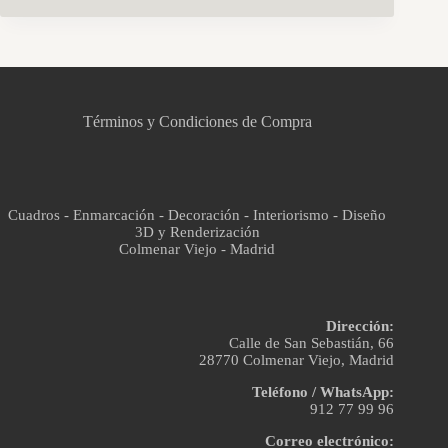
CCM Decoración
Asistente virtual · En línea
Términos y Condiciones de Compra
Cuadros - Enmarcación - Decoración - Interiorismo - Diseño
3D y Renderización
Colmenar Viejo - Madrid
Dirección:
Calle de San Sebastián, 66
28770 Colmenar Viejo, Madrid
Teléfono / WhatsApp:
912 77 99 96
Correo electrónico: