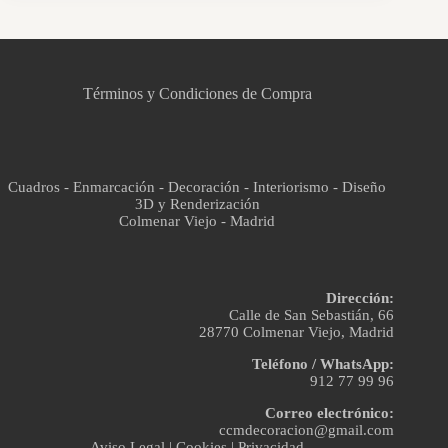
CCM Decoración
Asistente virtual · En línea
Términos y Condiciones de Compra
Cuadros - Enmarcación - Decoración - Interiorismo - Diseño
3D y Renderización
Colmenar Viejo - Madrid
Dirección:
Calle de San Sebastián, 66
28770 Colmenar Viejo, Madrid
Teléfono / WhatsApp:
912 77 99 96
Correo electrónico:
ccmdecoracion@gmail.com
Aviso Legal
|
Cookies
|
Privacidad