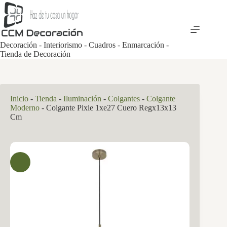
Saltar
al
contenido
Decoración - Interiorismo - Cuadros - Enmarcación -
Tienda de Decoración
Inicio
-
Tienda
-
Iluminación
-
Colgantes
-
Colgante
Moderno
-
Colgante Pixie 1xe27 Cuero Regx13x13
Cm