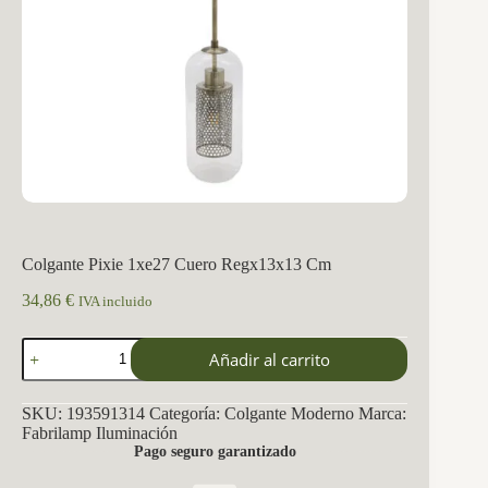
Colgante Pixie 1xe27 Cuero Regx13x13 Cm
34,86
€
IVA incluido
Colgante
Añadir al carrito
Pixie
1xe27
Cuero
SKU:
193591314
Categoría:
Colgante Moderno
Marca:
Regx13x13
Fabrilamp Iluminación
Cm
Pago seguro garantizado
cantidad