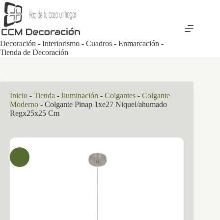
Saltar
al
contenido
Decoración - Interiorismo - Cuadros - Enmarcación -
Tienda de Decoración
Inicio
-
Tienda
-
Iluminación
-
Colgantes
-
Colgante
Moderno
-
Colgante Pinap 1xe27 Niquel/ahumado
Regx25x25 Cm