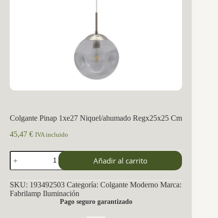
Colgante Pinap 1xe27 Niquel/ahumado Regx25x25 Cm
45,47
€
IVA incluido
Colgante
Añadir al carrito
Pinap
1xe27
Niquel/ahumado
SKU:
193492503
Categoría:
Colgante Moderno
Marca:
Regx25x25
Fabrilamp Iluminación
Cm
Pago seguro garantizado
cantidad