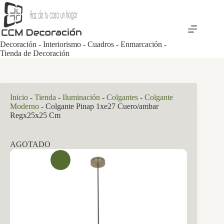
Saltar
al
contenido
Decoración - Interiorismo - Cuadros - Enmarcación -
Tienda de Decoración
Inicio
-
Tienda
-
Iluminación
-
Colgantes
-
Colgante
Moderno
-
Colgante Pinap 1xe27 Cuero/ambar
Regx25x25 Cm
AGOTADO