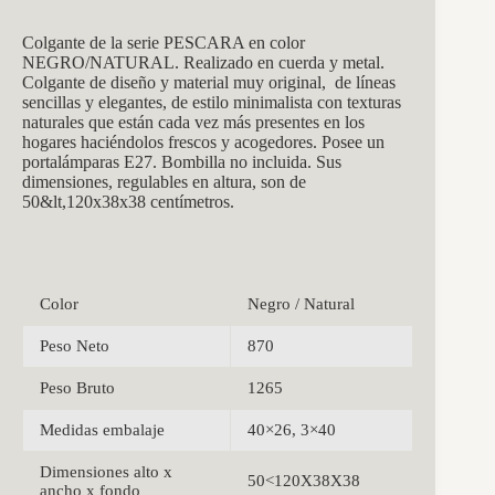
Colgante de la serie PESCARA en color
NEGRO/NATURAL. Realizado en cuerda y metal.
Colgante de diseño y material muy original, de líneas
sencillas y elegantes, de estilo minimalista con texturas
naturales que están cada vez más presentes en los
hogares
haciéndolos frescos y acogedores. Posee un
portalámparas E27. Bombilla no incluida. Sus
dimensiones, regulables en altura, son de
50&lt,120x38x38 centímetros.
Color
Negro / Natural
Peso Neto
870
Peso Bruto
1265
Medidas embalaje
40×26, 3×40
Dimensiones alto x
50<120X38X38
ancho x fondo