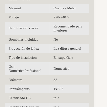
Material
Cuerda / Metal
Voltaje
220-240 V
Recomendado para
Uso InteriorExterior
interiores
Bombillas incluidas
No
Proyección de la luz
Luz difusa general
Tipo de instalación
En superficie
Uso
Doméstico
DomésticoProfesional
Diámetro
38
Portalámparas
1xE27
Certificado CE
true
Certificado Reciclaje
true