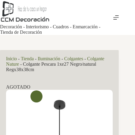
Saltar
al
contenido
Decoración - Interiorismo - Cuadros - Enmarcación -
Tienda de Decoración
Inicio
-
Tienda
-
Iluminación
-
Colgantes
-
Colgante
Nature
-
Colgante Pescara 1xe27 Negro/natural
Regx38x38cm
AGOTADO