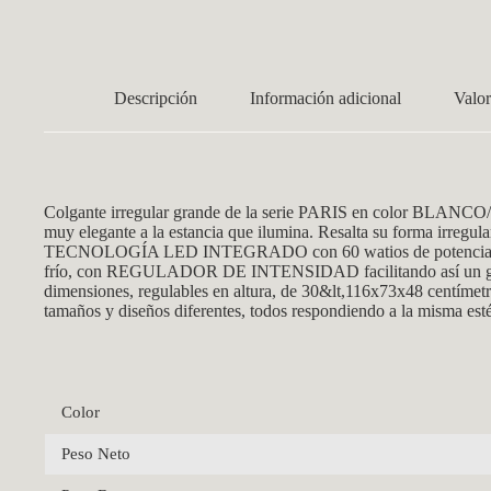
Descripción
Información adicional
Valor
Colgante irregular grande de la
serie
PARIS
en color BLANC
O/
muy elegante a la estancia que ilumina. Resalta su forma irregul
TECNOLOGÍA LED INTEGRADO con 60 watios de potencia, 5
frío, con REGULADOR DE INTENSIDAD facilitando así un 
dimensiones, regulables en altura, de 30&lt,116x73x48 centímetr
tamaños y diseños diferentes, todos respondiendo a la misma esté
Color
Peso Neto