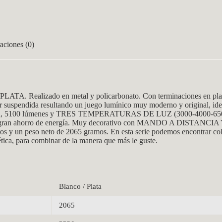
aciones (0)
PLATA. Realizado en metal y policarbonato. Con terminaciones en pla
ar suspendida resultando un juego lumínico muy moderno y original, ide
100 lúmenes y TRES TEMPERATURAS DE LUZ (3000-4000-6500ºK), 
gran ahorro de energía. Muy decorativo con MANDO A DISTANC
os y un peso neto de 2065 gramos. En esta serie podemos encontrar col
tica, para combinar de la manera que más le guste.
Blanco / Plata
2065