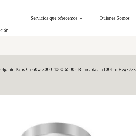
Servicios que ofrecemos
Quienes Somos
ación
olgante Paris Gr 60w 3000-4000-6500k Blanc/plata 5100Lm Regx73