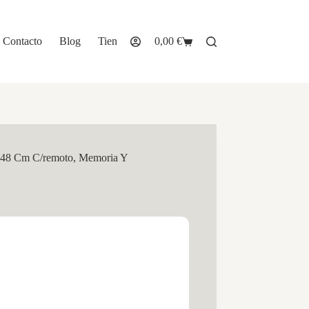
Contacto
Blog
Tienda
0,00
€
Carro
de
compra
x48 Cm C/remoto, Memoria Y