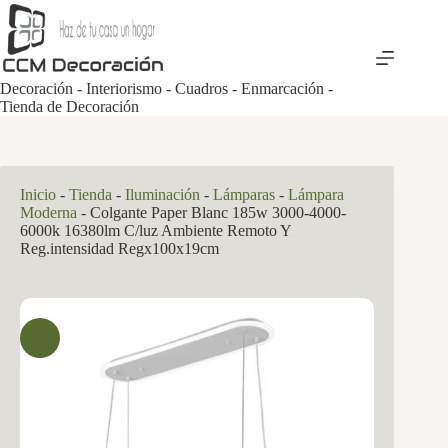
Saltar
al
contenido
Decoración - Interiorismo - Cuadros - Enmarcación -
Tienda de Decoración
Inicio
-
Tienda
-
Iluminación
-
Lámparas
-
Lámpara
Moderna
-
Colgante Paper Blanc 185w 3000-4000-
6000k 16380lm C/luz Ambiente Remoto Y
Reg.intensidad Regx100x19cm