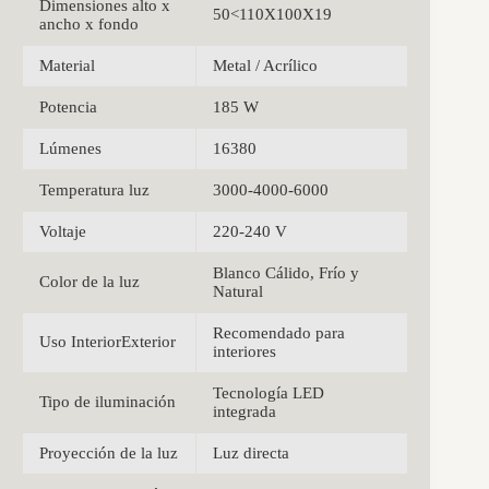
Dimensiones alto x
50<110X100X19
ancho x fondo
Material
Metal / Acrílico
Potencia
185 W
Lúmenes
16380
Temperatura luz
3000-4000-6000
Voltaje
220-240 V
Blanco Cálido, Frío y
Color de la luz
Natural
Recomendado para
Uso InteriorExterior
interiores
Tecnología LED
Tipo de iluminación
integrada
Proyección de la luz
Luz directa