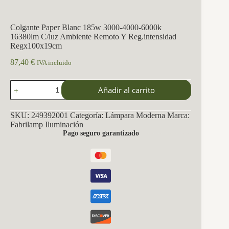
Colgante Paper Blanc 185w 3000-4000-6000k
16380lm C/luz Ambiente Remoto Y Reg.intensidad
Regx100x19cm
87,40
€
IVA incluido
Colgante
Añadir al carrito
Paper
Blanc
185w
SKU:
249392001
Categoría:
Lámpara Moderna
Marca:
3000-
Fabrilamp Iluminación
4000-
Pago seguro garantizado
6000k
16380lm
C/luz
Ambiente
Remoto
Y
Reg.intensidad
Regx100x19cm
cantidad