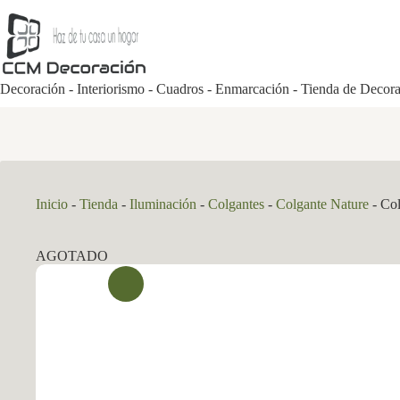
Saltar
al
contenido
Decoración - Interiorismo - Cuadros - Enmarcación - Tienda de Decor
Inicio
-
Tienda
-
Iluminación
-
Colgantes
-
Colgante Nature
-
Col
AGOTADO