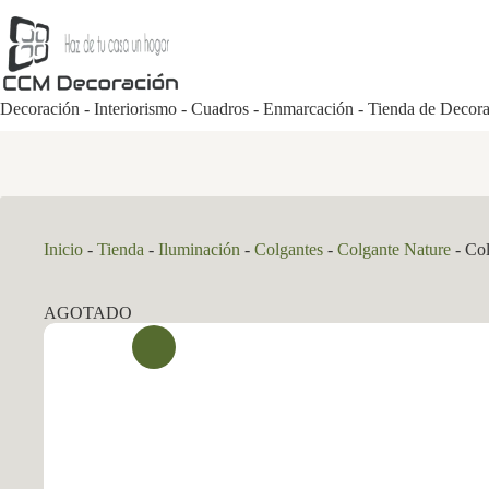
Saltar
al
contenido
Decoración - Interiorismo - Cuadros - Enmarcación - Tienda de Decor
Inicio
-
Tienda
-
Iluminación
-
Colgantes
-
Colgante Nature
-
Col
AGOTADO