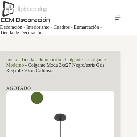
Saltar
al
contenido
Decoración - Interiorismo - Cuadros - Enmarcación -
Tienda de Decoración
Inicio
-
Tienda
-
Iluminación
-
Colgantes
-
Colgante
Moderno
-
Colgante Moda 3xe27 Negro/tetris Gris
Regx50x50cm C/difusor
AGOTADO