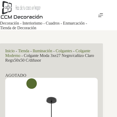
Saltar
al
contenido
Decoración - Interiorismo - Cuadros - Enmarcación -
Tienda de Decoración
Inicio
-
Tienda
-
Iluminación
-
Colgantes
-
Colgante
Moderno
-
Colgante Moda 3xe27 Negro/cañizo Claro
Regx50x50 C/difusor
AGOTADO