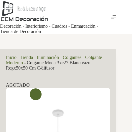
Saltar
al
contenido
Decoración - Interiorismo - Cuadros - Enmarcación -
Tienda de Decoración
Inicio
-
Tienda
-
Iluminación
-
Colgantes
-
Colgante
Moderno
-
Colgante Moda 3xe27 Blanco/azul
Regx50x50 Cm C/difusor
AGOTADO