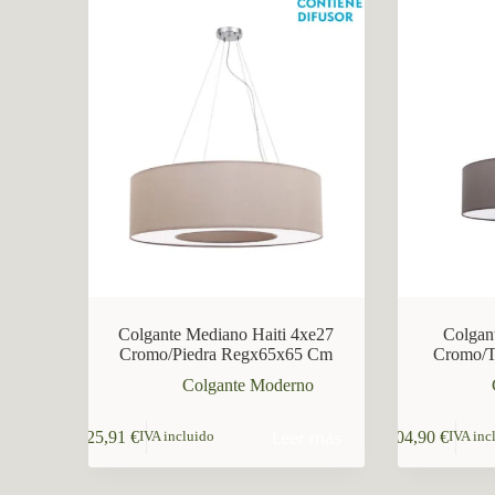
CCM Decoración
Asistente virtual · En línea
Colgante Mediano Haiti 4xe27
Colgan
Cromo/Piedra Regx65x65 Cm
Cromo/
Colgante Moderno
Leer más
125,91
€
104,90
€
IVA incluido
IVA inc