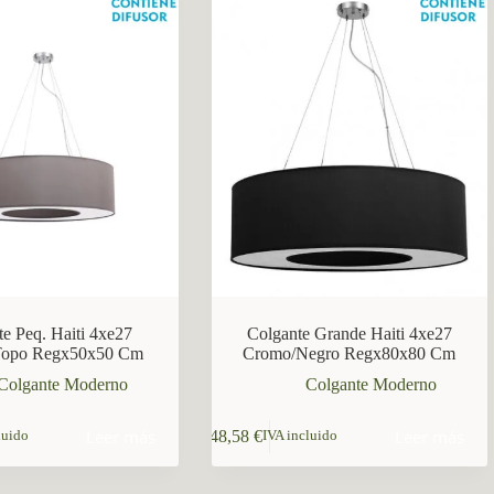
te Peq. Haiti 4xe27
Colgante Grande Haiti 4xe27
Topo Regx50x50 Cm
Cromo/Negro Regx80x80 Cm
Colgante Moderno
Colgante Moderno
Leer más
Leer más
148,58
€
luido
IVA incluido