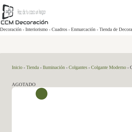
Saltar
al
contenido
Decoración - Interiorismo - Cuadros - Enmarcación - Tienda de Decor
Inicio
-
Tienda
-
Iluminación
-
Colgantes
-
Colgante Moderno
-
AGOTADO