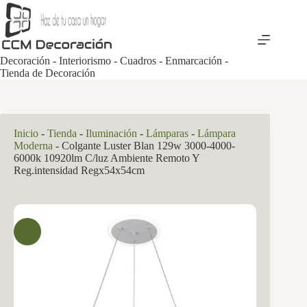
Saltar
al
contenido
Decoración - Interiorismo - Cuadros - Enmarcación -
Tienda de Decoración
Inicio
-
Tienda
-
Iluminación
-
Lámparas
-
Lámpara
Moderna
-
Colgante Luster Blan 129w 3000-4000-
6000k 10920lm C/luz Ambiente Remoto Y
Reg.intensidad Regx54x54cm