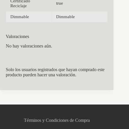
Certificado
true
Reciclaje
Dimmable
Dimmable
Valoraciones
No hay valoraciones aún.
Solo los usuarios registrados que hayan comprado este
producto pueden hacer una valoración.
CCM Decoración
Asistente virtual · En línea
Términos y Condiciones de Compra