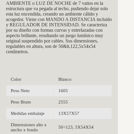
AMBIENTE o LUZ DE NOCHE de 7 vatios en la
estructura que va pegada al techo, pudiendo dejar solo
esta luz encendida, creando un ambiente cálido y
acogedor. Viene con MANDO A DISTANCIA incluido
y REGULADOR DE INTENSIDAD. Se caracteriza
por su diseño con formas curvas y entrelazadas con
aspecto brillante, resultando un juego lumínico muy
original suspendido por cables. Sus dimensiones,
regulables en altura, son de 50&lt,122,5x54x54
centímetros.
Color
Blanco
Peso Neto
1605
Peso Bruto
2555
Medidas embalaje
13X57X57
Dimensiones alto x
50<123, 5X54X54
ancho x fondo