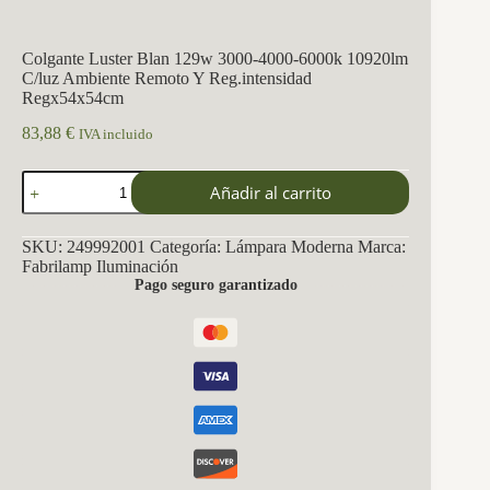
Colgante Luster Blan 129w 3000-4000-6000k 10920lm
C/luz Ambiente Remoto Y Reg.intensidad
Regx54x54cm
83,88
€
IVA incluido
Colgante
Añadir al carrito
Luster
Blan
129w
SKU:
249992001
Categoría:
Lámpara Moderna
Marca:
3000-
Fabrilamp Iluminación
4000-
Pago seguro garantizado
6000k
10920lm
C/luz
Ambiente
Remoto
Y
Reg.intensidad
Regx54x54cm
cantidad