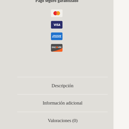
Pago seguro garantizado
6000k
Regx60x60
Cm
10710lm
C/remoto
Y
Reg.intensidad
cantidad
Descripción
Información adicional
Valoraciones (0)