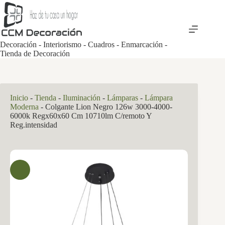
Saltar
al
contenido
Decoración - Interiorismo - Cuadros - Enmarcación -
Tienda de Decoración
Inicio
-
Tienda
-
Iluminación
-
Lámparas
-
Lámpara
Moderna
-
Colgante Lion Negro 126w 3000-4000-
6000k Regx60x60 Cm 10710lm C/remoto Y
Reg.intensidad