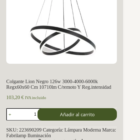
Colgante Lion Negro 126w 3000-4000-6000k
Regx60x60 Cm 10710lm C/remoto Y Reg.intensidad
103,20
€
IVA incluido
Colgante
Añadir al carrito
Lion
Negro
126w
SKU:
223690209
Categoría:
Lámpara Moderna
Marca:
3000-
Fabrilamp Iluminación
4000-