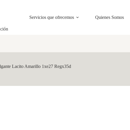
Servicios que ofrecemos
Quienes Somos
ación
lgante Lacito Amarillo 1xe27 Regx35d