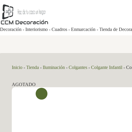
Saltar
al
contenido
Decoración - Interiorismo - Cuadros - Enmarcación - Tienda de Decor
Inicio
-
Tienda
-
Iluminación
-
Colgantes
-
Colgante Infantil
-
Co
AGOTADO