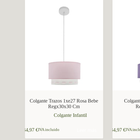
CCM Decoración
Asistente virtual · En línea
Colgante Trazos 1xe27 Rosa Bebe
Colgant
Regx30x30 Cm
R
Colgante Infantil
Leer más
34,97
€
34,97
€
IVA incluido
IVA incl