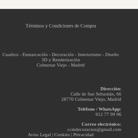
CCM Decoración
Asistente virtual · En línea
Términos y Condiciones de Compra
Cuadros - Enmarcación - Decoración - Interiorismo - Diseño
3D y Renderización
Colmenar Viejo - Madrid
Dirección:
Calle de San Sebastián, 66
28770 Colmenar Viejo, Madrid
Teléfono / WhatsApp:
912 77 99 96
Correo electrónico:
ccmdecoracion@gmail.com
Aviso Legal
|
Cookies
|
Privacidad