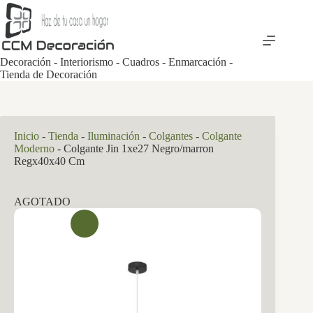
Saltar
al
contenido
Decoración - Interiorismo - Cuadros - Enmarcación -
Tienda de Decoración
Inicio
-
Tienda
-
Iluminación
-
Colgantes
-
Colgante
Moderno
-
Colgante Jin 1xe27 Negro/marron
Regx40x40 Cm
AGOTADO