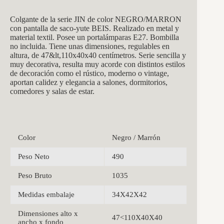
Colgante de la s
erie JIN
de c
olor NEGRO/MARRON
con pantalla de saco-yute BEIS
. Realizado en metal y
material textil. Posee un
portalám
paras E27. Bombilla
no incluida. Tiene unas dimensiones, regulables en
altura, de 47&lt,110x40x40 centímetros. Serie sencilla y
muy decorativa, resulta muy acorde con distintos estilos
de decoración como el rústico, moderno o vintage,
aportan calidez y elegancia a salones, dormitorios,
comedores y salas de estar.
Color
Negro / Marrón
Peso Neto
490
Peso Bruto
1035
Medidas embalaje
34X42X42
Dimensiones alto x
47<110X40X40
ancho x fondo