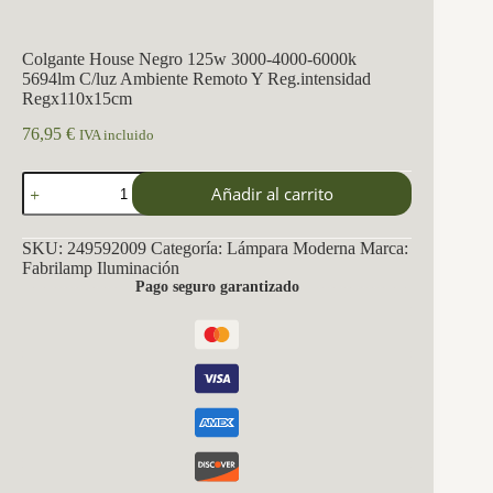
Colgante House Negro 125w 3000-4000-6000k
5694lm C/luz Ambiente Remoto Y Reg.intensidad
Regx110x15cm
76,95
€
IVA incluido
Colgante
Añadir al carrito
House
Negro
125w
SKU:
249592009
Categoría:
Lámpara Moderna
Marca:
3000-
Fabrilamp Iluminación
4000-
Pago seguro garantizado
6000k
5694lm
C/luz
Ambiente
Remoto
Y
Reg.intensidad
Regx110x15cm
cantidad