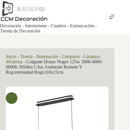
Saltar
al
contenido
Decoración - Interiorismo - Cuadros - Enmarcación -
Tienda de Decoración
Inicio
-
Tienda
-
Iluminación
-
Lámparas
-
Lámpara
Moderna
-
Colgante House Negro 125w 3000-4000-
6000k 5694lm C/luz Ambiente Remoto Y
Reg.intensidad Regx110x15cm