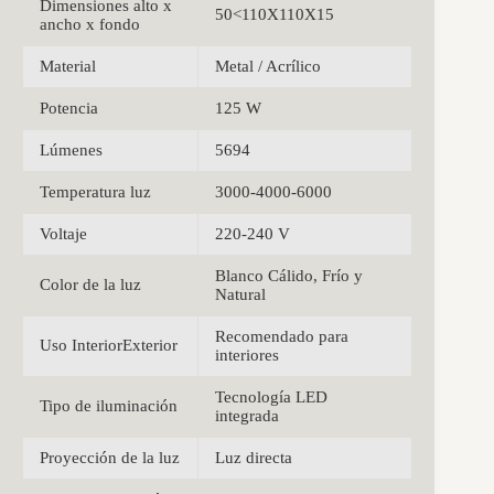
Dimensiones alto x
50<110X110X15
ancho x fondo
Material
Metal / Acrílico
Potencia
125 W
Lúmenes
5694
Temperatura luz
3000-4000-6000
Voltaje
220-240 V
Blanco Cálido, Frío y
Color de la luz
Natural
Recomendado para
Uso InteriorExterior
interiores
Tecnología LED
Tipo de iluminación
integrada
Proyección de la luz
Luz directa