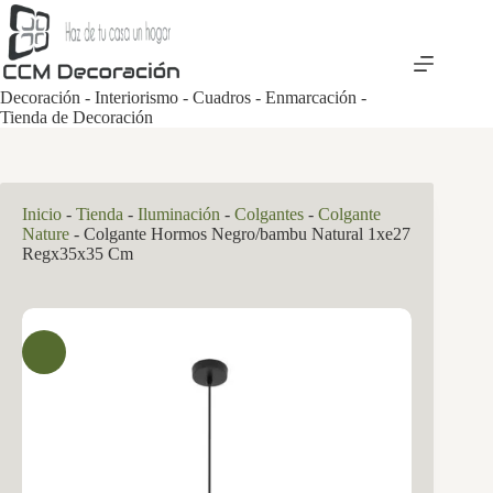
Saltar
al
contenido
Decoración - Interiorismo - Cuadros - Enmarcación -
Tienda de Decoración
Inicio
-
Tienda
-
Iluminación
-
Colgantes
-
Colgante
Nature
-
Colgante Hormos Negro/bambu Natural 1xe27
Regx35x35 Cm