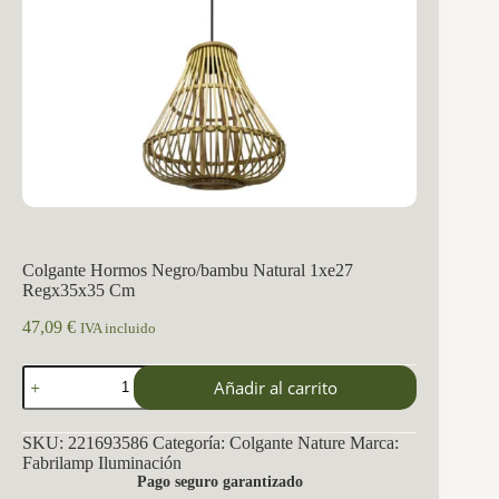
Colgante Hormos Negro/bambu Natural 1xe27
Regx35x35 Cm
47,09
€
IVA incluido
Colgante
Añadir al carrito
Hormos
Negro/bambu
Natural
SKU:
221693586
Categoría:
Colgante Nature
Marca:
1xe27
Fabrilamp Iluminación
Regx35x35
Pago seguro garantizado
Cm